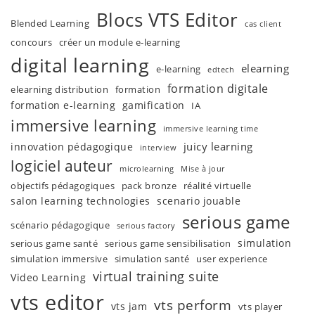
Blocs VTS Editor
Blended Learning
cas client
concours
créer un module e-learning
digital learning
elearning
e-learning
edtech
formation digitale
elearning distribution
formation
formation e-learning
gamification
IA
immersive learning
immersive learning time
juicy learning
innovation pédagogique
interview
logiciel auteur
microlearning
Mise à jour
objectifs pédagogiques
pack bronze
réalité virtuelle
salon learning technologies
scenario jouable
serious game
scénario pédagogique
serious factory
simulation
serious game santé
serious game sensibilisation
simulation immersive
simulation santé
user experience
virtual training suite
Video Learning
vts editor
vts perform
vts jam
vts player