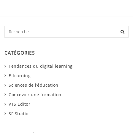
R
e
c
h
CATÉGORIES
e
r
Tendances du digital learning
c
h
E-learning
e
Sciences de l’éducation
Concevoir une formation
VTS Editor
SF Studio