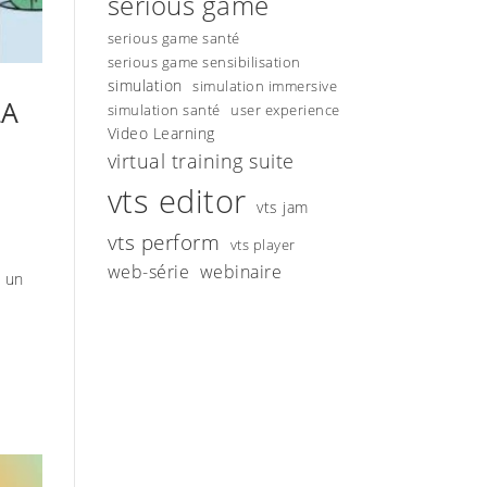
serious game
serious game santé
serious game sensibilisation
simulation
simulation immersive
LA
simulation santé
user experience
Video Learning
virtual training suite
vts editor
vts jam
vts perform
vts player
web-série
webinaire
t un