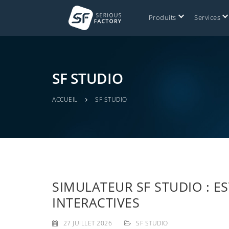
S
k
Produits
Services
i
p
t
o
m
SF STUDIO
a
i
ACCUEIL
SF STUDIO
n
c
o
n
t
e
n
SIMULATEUR SF STUDIO : E
t
INTERACTIVES
27 JUILLET 2026
SF STUDIO