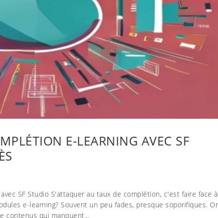
MPLÉTION E-LEARNING AVEC SF
ÈS
avec SF Studio S'attaquer au taux de complétion, c'est faire face 
modules e-learning? Souvent un peu fades, presque soporifiques. O
de contenus qui manquent...