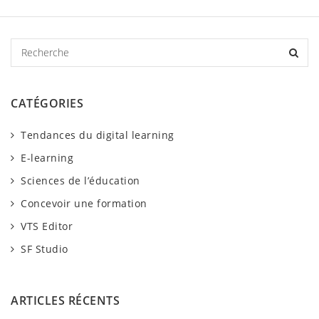
R
e
c
h
CATÉGORIES
e
r
Tendances du digital learning
c
h
E-learning
e
Sciences de l’éducation
Concevoir une formation
VTS Editor
SF Studio
ARTICLES RÉCENTS