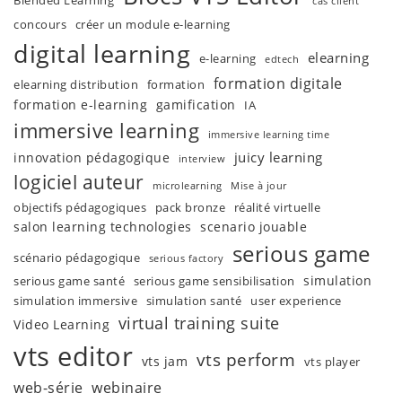
Blended Learning
cas client
concours
créer un module e-learning
digital learning
elearning
e-learning
edtech
formation digitale
elearning distribution
formation
formation e-learning
gamification
IA
immersive learning
immersive learning time
juicy learning
innovation pédagogique
interview
logiciel auteur
microlearning
Mise à jour
objectifs pédagogiques
pack bronze
réalité virtuelle
salon learning technologies
scenario jouable
serious game
scénario pédagogique
serious factory
simulation
serious game santé
serious game sensibilisation
simulation immersive
simulation santé
user experience
virtual training suite
Video Learning
vts editor
vts perform
vts jam
vts player
web-série
webinaire