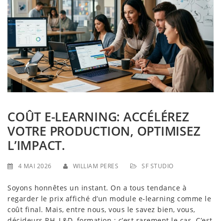
g
a
t
i
o
n
COÛT E-LEARNING: ACCÉLÉREZ
VOTRE PRODUCTION, OPTIMISEZ
L’IMPACT.
4 MAI 2026
WILLIAM PERES
SF STUDIO
Soyons honnêtes un instant. On a tous tendance à
regarder le prix affiché d’un module e-learning comme le
coût final. Mais, entre nous, vous le savez bien, vous,
décideurs RH, L&D, formation : c’est rarement le cas. C’est