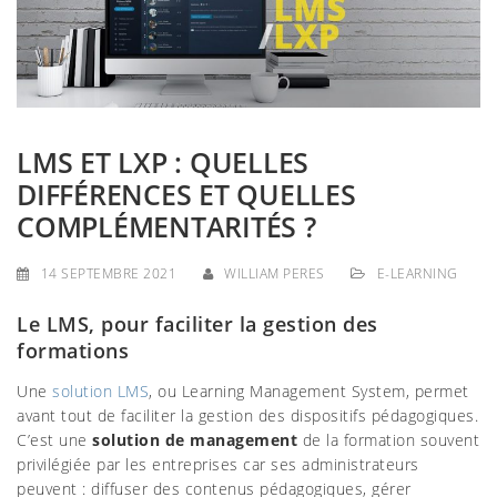
g
a
t
i
LMS ET LXP : QUELLES
o
DIFFÉRENCES ET QUELLES
n
COMPLÉMENTARITÉS ?
14 SEPTEMBRE 2021
WILLIAM PERES
E-LEARNING
Le LMS, pour faciliter la gestion des
formations
Une
solution LMS
, ou Learning Management System, permet
avant tout de faciliter la gestion des dispositifs pédagogiques.
C’est une
solution de management
de la formation souvent
privilégiée par les entreprises car ses administrateurs
peuvent : diffuser des contenus pédagogiques, gérer