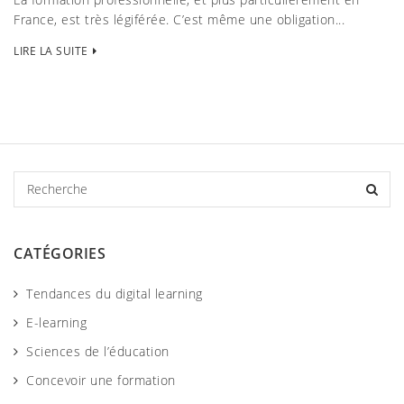
France, est très légiférée. C’est même une obligation...
LIRE LA SUITE
R
e
c
h
CATÉGORIES
e
r
Tendances du digital learning
c
h
E-learning
e
Sciences de l’éducation
Concevoir une formation