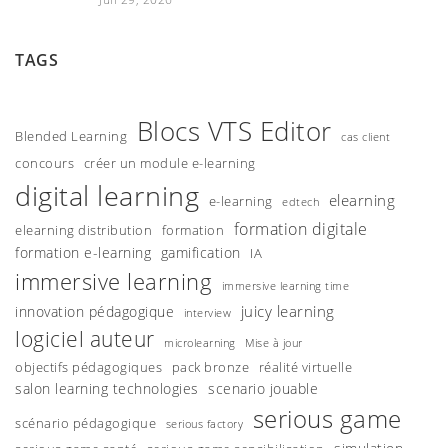
TAGS
Blocs VTS Editor
Blended Learning
cas client
concours
créer un module e-learning
digital learning
elearning
e-learning
edtech
formation digitale
elearning distribution
formation
formation e-learning
gamification
IA
immersive learning
immersive learning time
juicy learning
innovation pédagogique
interview
logiciel auteur
microlearning
Mise à jour
objectifs pédagogiques
pack bronze
réalité virtuelle
salon learning technologies
scenario jouable
serious game
scénario pédagogique
serious factory