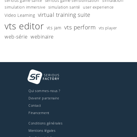
simulation
serious game santé
serious game sensibilisation
simulation immersive
simulation santé
user experience
virtual training suite
Video Learning
vts editor
vts perform
vts jam
vts player
web-série
webinaire
Qui sommes-nous ?
Devenir partenaire
Contact
Financement
Conditions générales
Mentions légales