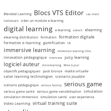
Blocs VTS Editor
Blended Learning
cas client
concours
créer un module e-learning
digital learning
elearning
e-learning
edtech
formation digitale
elearning distribution
formation
formation e-learning
gamification
IA
immersive learning
immersive learning time
juicy learning
innovation pédagogique
interview
logiciel auteur
microlearning
Mise à jour
objectifs pédagogiques
pack bronze
réalité virtuelle
salon learning technologies
scenario jouable
serious game
scénario pédagogique
serious factory
simulation
serious game santé
serious game sensibilisation
simulation immersive
simulation santé
user experience
virtual training suite
Video Learning