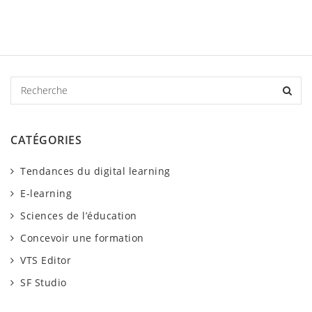
R
e
c
h
CATÉGORIES
e
r
Tendances du digital learning
c
h
E-learning
e
Sciences de l’éducation
Concevoir une formation
VTS Editor
SF Studio