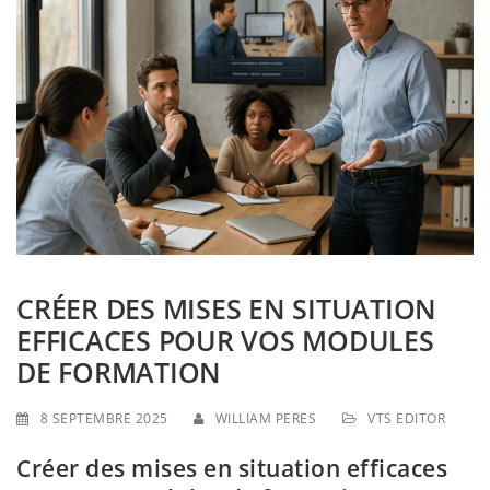
g
a
t
i
o
n
CRÉER DES MISES EN SITUATION
EFFICACES POUR VOS MODULES
DE FORMATION
8 SEPTEMBRE 2025
WILLIAM PERES
VTS EDITOR
Créer des mises en situation efficaces