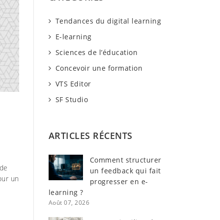
r
Tendances du digital learning
c
h
E-learning
e
Sciences de l’éducation
Concevoir une formation
VTS Editor
SF Studio
ARTICLES RÉCENTS
Comment structurer
 de
un feedback qui fait
our un
progresser en e-
learning ?
Août 07, 2026