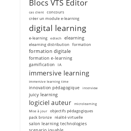
Blocs VTS Editor
concours
cas client
créer un module e-learning
digital learning
elearning
e-learning
edtech
elearning distribution
formation
formation digitale
formation e-learning
gamification
IA
immersive learning
immersive learning time
innovation pédagogique
interview
juicy learning
logiciel auteur
microlearning
objectifs pédagogiques
Mise à jour
pack bronze
réalité virtuelle
salon learning technologies
scenario jouable