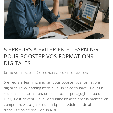
g
a
t
i
o
5 ERREURS À ÉVITER EN E-LEARNING
n
POUR BOOSTER VOS FORMATIONS
DIGITALES
18 AOÛT 2025
CONCEVOIR UNE FORMATION
5 erreurs e-learning à éviter pour booster vos formations
digitales Le e-learning n’est plus un “nice to have”. Pour un
responsable formation, un concepteur pédagogique ou un
DRH, il est devenu un levier business: accélérer la montée en
compétences, aligner les pratiques, réduire le délai
d’acquisition et prouver un ROI....