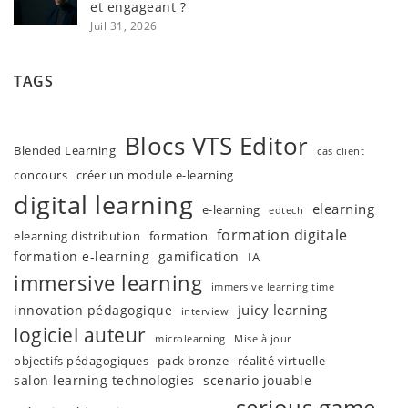
et engageant ?
Juil 31, 2026
TAGS
Blocs VTS Editor
Blended Learning
cas client
concours
créer un module e-learning
digital learning
elearning
e-learning
edtech
formation digitale
elearning distribution
formation
formation e-learning
gamification
IA
immersive learning
immersive learning time
juicy learning
innovation pédagogique
interview
logiciel auteur
microlearning
Mise à jour
objectifs pédagogiques
pack bronze
réalité virtuelle
salon learning technologies
scenario jouable
serious game