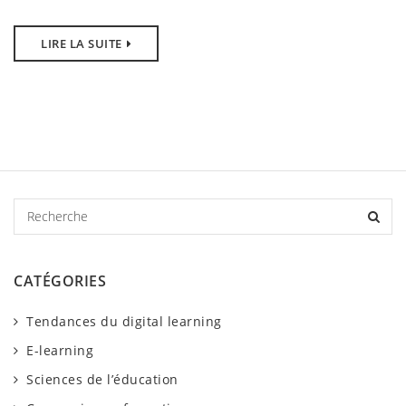
LIRE LA SUITE
R
e
c
h
CATÉGORIES
e
r
Tendances du digital learning
c
h
E-learning
e
Sciences de l’éducation